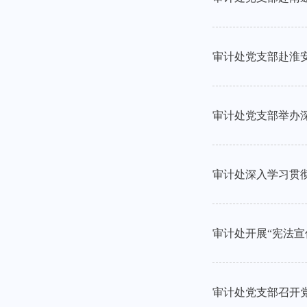
审计处党支部赴淮安
审计处党支部举办
审计处深入学习贯
审计处开展“宪法宣
审计处党支部召开