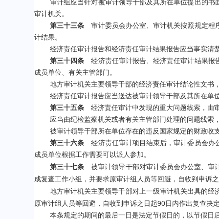
审计组应当针对被审计领导干部及其所在单位提出的书
审计机关。
第三十三条
审计委员会办公室、审计机关按照规定程序
计结果。
经济责任审计报告和经济责任审计结果报告应当事实清
第三十四条
经济责任审计报告、经济责任审计结果报告
成员单位、有关主管部门。
地方审计机关主要领导干部的经济责任审计结论性文书
经济责任审计报告应当送达被审计领导干部及其所在单
第三十五条
经济责任审计中发现的重大问题线索，由审
应当由纪检监察机关或者有关主管部门处理的问题线索
被审计领导干部所在单位存在的违反国家规定的财政收
第三十六条
经济责任审计项目结束后，审计委员会办公
成员单位根据工作需要可以派人参加。
第三十七条
被审计领导干部对审计委员会办公室、审计
成复查工作小组，并要求原审计组人员等回避，自收到申诉之
地方审计机关主要领导干部对上一级审计机关出具的经
90
原审计组人员等回避，自收到申诉之日起
日内作出复查决
本条规定的期间的最后一日是法定节假日的，以节假日